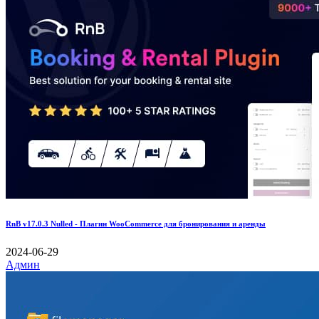
RnB v17.0.3 Nulled - Плагин WooCommerce для бронирования и аренды
2024-06-29
Админ