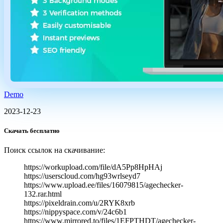
Demo
2023-12-23
Скачать бесплатно
Поиск ссылок на скачивание:
https://workupload.com/file/dA5Pp8HpHAj
https://userscloud.com/hg93wrlseyd7
https://www.upload.ee/files/16079815/agechecker-
132.rar.html
https://pixeldrain.com/u/2RYK8xrb
https://nippyspace.com/v/24c6b1
https://www.mirrored.to/files/1EFPTHDT/agechecker-