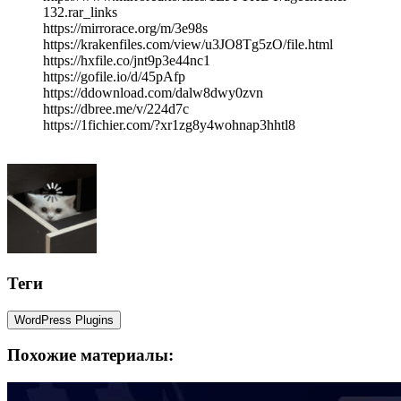
132.rar_links
https://mirrorace.org/m/3e98s
https://krakenfiles.com/view/u3JO8Tg5zO/file.html
https://hxfile.co/jnt9p3e44nc1
https://gofile.io/d/45pAfp
https://ddownload.com/dalw8dwy0zvn
https://dbree.me/v/224d7c
https://1fichier.com/?xr1zg8y4wohnap3hhtl8
Теги
WordPress Plugins
Похожие материалы: