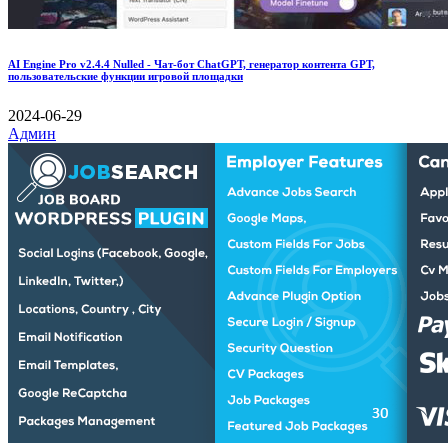
AI Engine Pro v2.4.4 Nulled - Чат-бот ChatGPT, генератор контента GPT,
пользовательские функции игровой площадки
2024-06-29
Админ