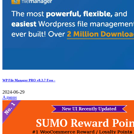
WP File Manager PRO v8.3.7 Free -
2024-06-29
Админ