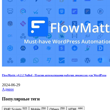
FlowMattic v4.2.2 Nulled - Плагин автоматизации рабочих процессов для WordPress
2024-06-29
Админ
Популярные теги
522
250
250
444
PHP Scripts
Mobile
Others
HTML