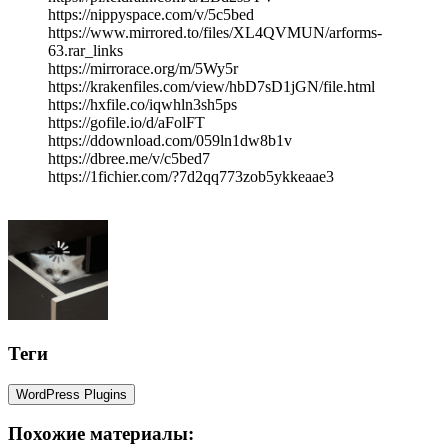
https://nippyspace.com/v/5c5bed
https://www.mirrored.to/files/XL4QVMUN/arforms-
63.rar_links
https://mirrorace.org/m/5Wy5r
https://krakenfiles.com/view/hbD7sD1jGN/file.html
https://hxfile.co/iqwhln3sh5ps
https://gofile.io/d/aFolFT
https://ddownload.com/059ln1dw8b1v
https://dbree.me/v/c5bed7
https://1fichier.com/?7d2qq773zob5ykkeaae3
Теги
WordPress Plugins
Похожие материалы: