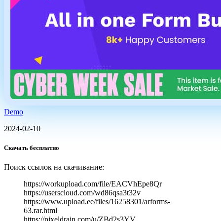
Demo
2024-02-10
Скачать бесплатно
Поиск ссылок на скачивание:
https://workupload.com/file/EACVhEpe8Qr
https://userscloud.com/wd86qsa3t32v
https://www.upload.ee/files/16258301/arforms-
63.rar.html
https://pixeldrain.com/u/ZBd2s3YV