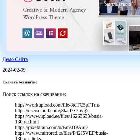
Демо Сайта
2024-02-09
Скачать бесплатно
Поиск ссылок на скачивание:
https://workupload.com/file/8tdTC5pFTms
https://userscloud.com/j8kad7x7uyg5
https://www.upload.ee/files/16263633/busia-
130.rar.html
https://pixeldrain.com/u/BmsDPAuD
https://www.mirrored.to/files/P42J5VEF/busia-
130.rar_links