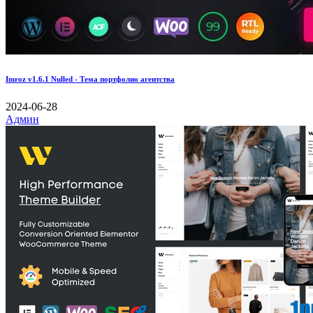
Imroz v1.6.1 Nulled - Тема портфолио агентства
2024-06-28
Админ