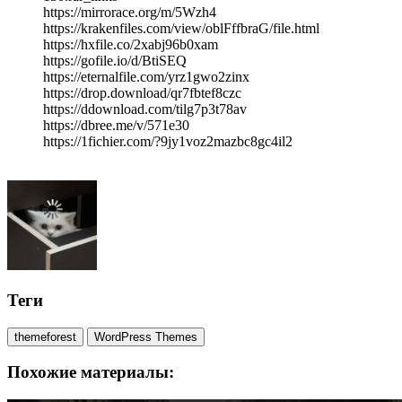
https://mirrorace.org/m/5Wzh4
https://krakenfiles.com/view/oblFffbraG/file.html
https://hxfile.co/2xabj96b0xam
https://gofile.io/d/BtiSEQ
https://eternalfile.com/yrz1gwo2zinx
https://drop.download/qr7fbtef8czc
https://ddownload.com/tilg7p3t78av
https://dbree.me/v/571e30
https://1fichier.com/?9jy1voz2mazbc8gc4il2
Теги
themeforest
WordPress Themes
Похожие материалы: