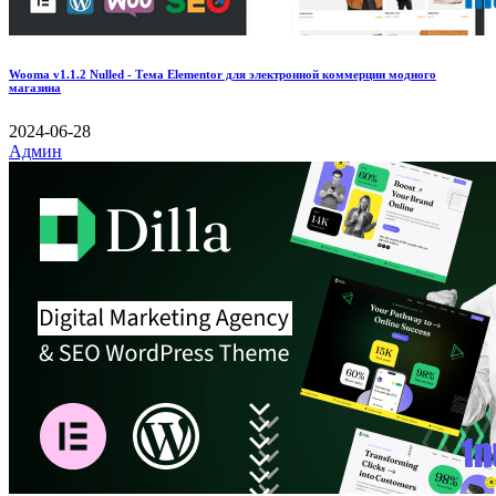
Wooma v1.1.2 Nulled - Тема Elementor для электронной коммерции модного
магазина
2024-06-28
Админ