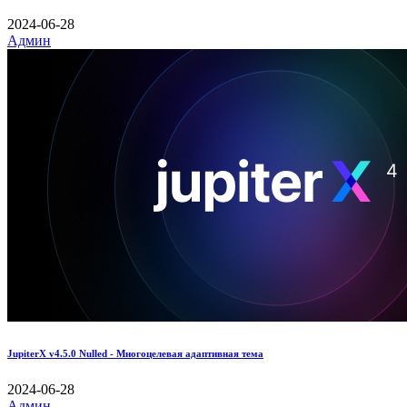
2024-06-28
Админ
JupiterX v4.5.0 Nulled - Многоцелевая адаптивная тема
2024-06-28
Админ