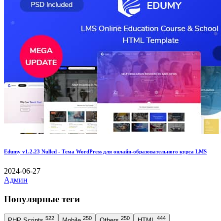
Edumy v1.2.23 Nulled - Тема WordPress для онлайн-образовательного курса LMS
2024-06-27
Админ
Популярные теги
522
250
250
444
PHP Scripts
Mobile
Others
HTML