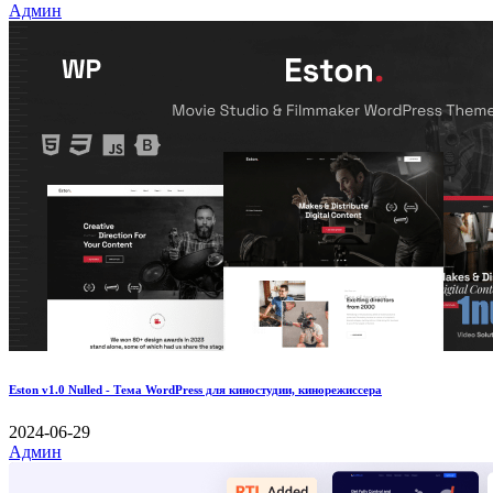
Админ
Eston v1.0 Nulled - Тема WordPress для киностудии, кинорежиссера
2024-06-29
Админ