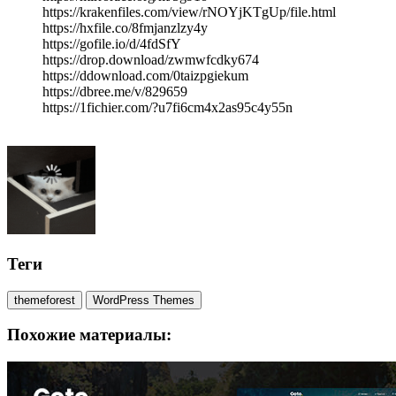
https://krakenfiles.com/view/rNOYjKTgUp/file.html
https://hxfile.co/8fmjanzlzy4y
https://gofile.io/d/4fdSfY
https://drop.download/zwmwfcdky674
https://ddownload.com/0taizpgiekum
https://dbree.me/v/829659
https://1fichier.com/?u7fi6cm4x2as95c4y55n
Теги
themeforest
WordPress Themes
Похожие материалы: