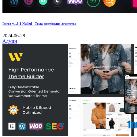
Imroz v1.6.1 Nulled - Тема портфолио агентства
2024-06-28
Админ