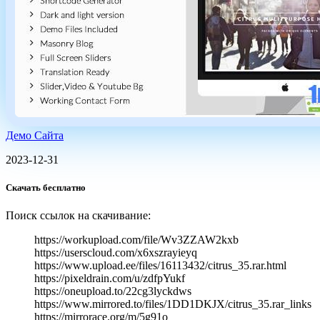
Демо Сайта
2023-12-31
Скачать бесплатно
Поиск ссылок на скачивание:
https://workupload.com/file/Wv3ZZAW2kxb
https://userscloud.com/x6xszrayieyq
https://www.upload.ee/files/16113432/citrus_35.rar.html
https://pixeldrain.com/u/zdfpYukf
https://oneupload.to/22cg3lyckdws
https://www.mirrored.to/files/1DD1DKJX/citrus_35.rar_links
https://mirrorace.org/m/5g91o