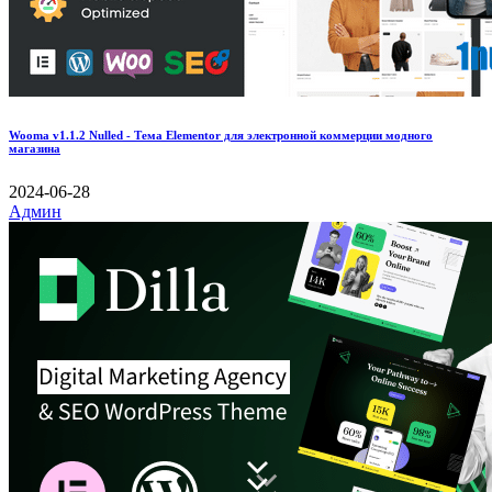
Wooma v1.1.2 Nulled - Тема Elementor для электронной коммерции модного
магазина
2024-06-28
Админ