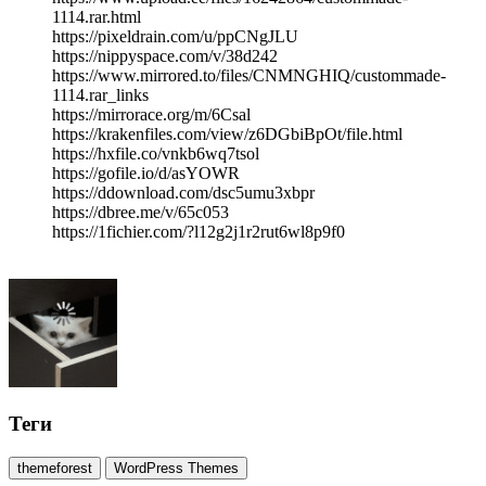
1114.rar.html
https://pixeldrain.com/u/ppCNgJLU
https://nippyspace.com/v/38d242
https://www.mirrored.to/files/CNMNGHIQ/custommade-
1114.rar_links
https://mirrorace.org/m/6Csal
https://krakenfiles.com/view/z6DGbiBpOt/file.html
https://hxfile.co/vnkb6wq7tsol
https://gofile.io/d/asYOWR
https://ddownload.com/dsc5umu3xbpr
https://dbree.me/v/65c053
https://1fichier.com/?l12g2j1r2rut6wl8p9f0
Теги
themeforest
WordPress Themes