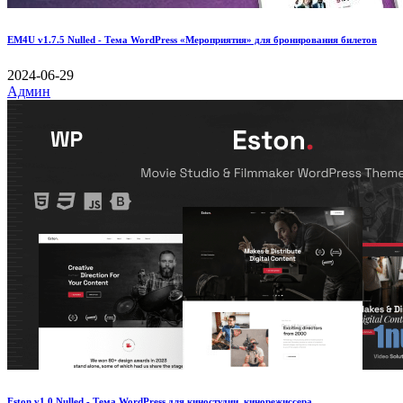
EM4U v1.7.5 Nulled - Тема WordPress «Мероприятия» для бронирования билетов
2024-06-29
Админ
Eston v1.0 Nulled - Тема WordPress для киностудии, кинорежиссера