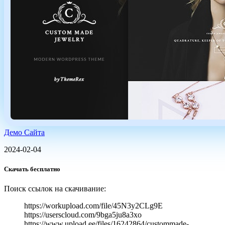
Демо Сайта
2024-02-04
Скачать бесплатно
Поиск ссылок на скачивание:
https://workupload.com/file/45N3y2CLg9E
https://userscloud.com/9bga5ju8a3xo
https://www.upload.ee/files/16242864/custommade-