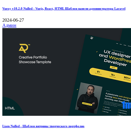
Vuexy v10.2.0 Nulled - Vuejs, React, HTML Шаблон панели администратора Laravel
2024-06-27
Админ
Liam Nulled - Шаблон витрины творческого портфолио