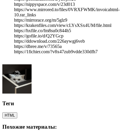
https://nippyspace.com/v/23d013
https://www.mirrored.to/files/0VRXFWMK/invoicahtml-
10.rar_links
https://mirrorace.org/m/5glz9
https://krakenfiles.com/view/cLYsXSx4UM/file.html
https://hxfile.co/fm8su0c844h5
https://gofile.io/d/Q2YGcp
https://ddownload.com/226aywgj6veb
https://dbree.me/v/73565a
https://1fichier.com/?v8x47zub9vdde330dfh7
Теги
HTML
Похожие материалы: