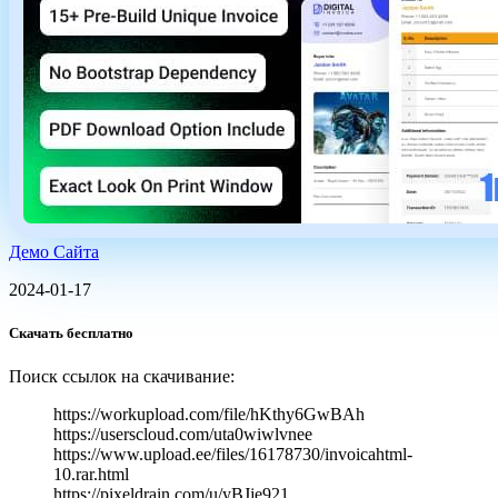
Демо Сайта
2024-01-17
Скачать бесплатно
Поиск ссылок на скачивание:
https://workupload.com/file/hKthy6GwBAh
https://userscloud.com/uta0wiwlvnee
https://www.upload.ee/files/16178730/invoicahtml-
10.rar.html
https://pixeldrain.com/u/yBJje921