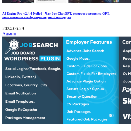
AI Engine Pro v2.4.4 Nulled - Чат-бот ChatGPT, генератор контента GPT,
пользовательские функции игровой площадки
2024-06-29
Админ