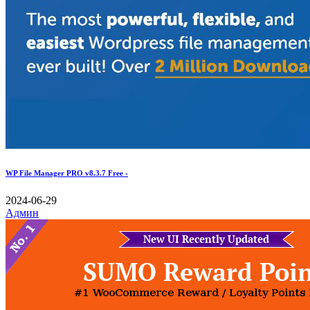
WP File Manager PRO v8.3.7 Free -
2024-06-29
Админ