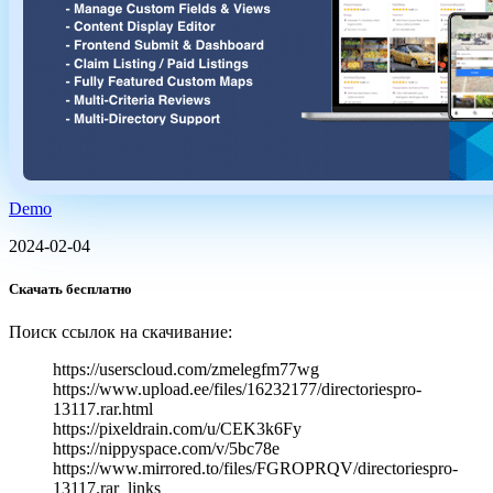
Demo
2024-02-04
Скачать бесплатно
Поиск ссылок на скачивание:
https://userscloud.com/zmelegfm77wg
https://www.upload.ee/files/16232177/directoriespro-
13117.rar.html
https://pixeldrain.com/u/CEK3k6Fy
https://nippyspace.com/v/5bc78e
https://www.mirrored.to/files/FGROPRQV/directoriespro-
13117.rar_links