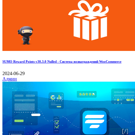
SUMO Reward Points v30.3.0 Nulled - Система вознаграждений WooCommerce
2024-06-29
Админ