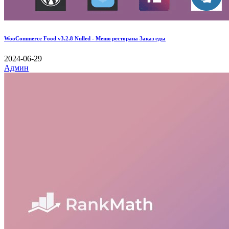
WooCommerce Food v3.2.8 Nulled - Меню ресторана Заказ еды
2024-06-29
Админ