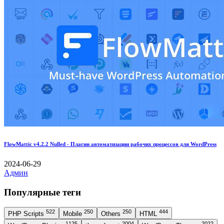
FlowMattic v4.2.2 Nulled - Плагин автоматизации рабочих процессов для WordPress
2024-06-29
Админ
Популярные теги
522
250
250
444
PHP Scripts
Mobile
Others
HTML
1125
2004
2022