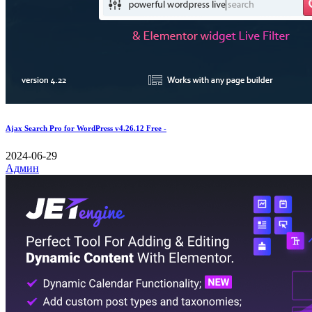
Ajax Search Pro for WordPress v4.26.12 Free -
2024-06-29
Админ