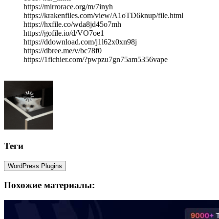
https://mirrorace.org/m/7inyh
https://krakenfiles.com/view/A1oTD6knup/file.html
https://hxfile.co/wda8jd45o7mh
https://gofile.io/d/VO7oe1
https://ddownload.com/j1l62x0xn98j
https://dbree.me/v/bc78f0
https://1fichier.com/?pwpzu7gn75am5356vape
Теги
WordPress Plugins
Похожие материалы: