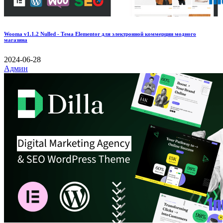
Wooma v1.1.2 Nulled - Тема Elementor для электронной коммерции модного
магазина
2024-06-28
Админ