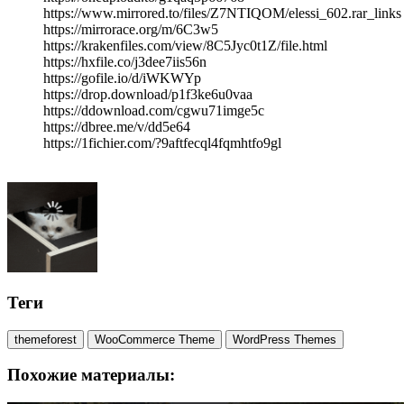
https://www.mirrored.to/files/Z7NTIQOM/elessi_602.rar_links
https://mirrorace.org/m/6C3w5
https://krakenfiles.com/view/8C5Jyc0t1Z/file.html
https://hxfile.co/j3dee7iis56n
https://gofile.io/d/iWKWYp
https://drop.download/p1f3ke6u0vaa
https://ddownload.com/cgwu71imge5c
https://dbree.me/v/dd5e64
https://1fichier.com/?9aftfecql4fqmhtfo9gl
Теги
themeforest
WooCommerce Theme
WordPress Themes
Похожие материалы: