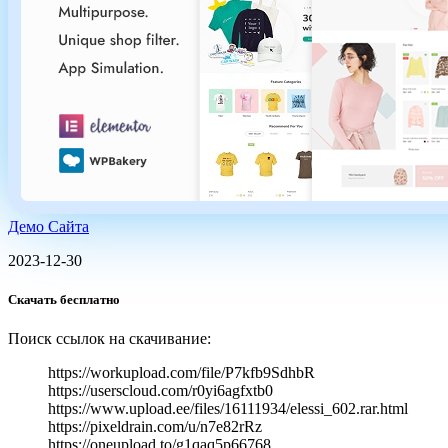
Демо Сайта
2023-12-30
Скачать бесплатно
Поиск ссылок на скачивание:
https://workupload.com/file/P7kfb9SdhbR
https://userscloud.com/r0yi6agfxtb0
https://www.upload.ee/files/16111934/elessi_602.rar.html
https://pixeldrain.com/u/n7e82rRz
https://oneupload.to/g1qaq5p66768