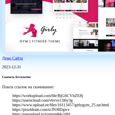
Демо Сайта
2023-12-31
Скачать бесплатно
Поиск ссылок на скачивание:
https://workupload.com/file/BjG6CVhZE8j
https://userscloud.com/vbvve13i6y3g
https://www.upload.ee/files/16113457/girlygym_25.rar.html
https://pixeldrain.com/u/JNJ8Dgwv
https://oneupload.to/vsmum84s2dfd