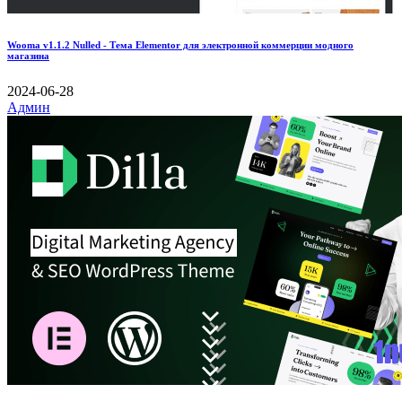
Wooma v1.1.2 Nulled - Тема Elementor для электронной коммерции модного
магазина
2024-06-28
Админ