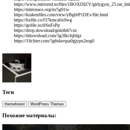
https://www.mirrored.to/files/1BOXDIZY/girlygym_25.rar_lin
https://mirrorace.org/m/5g91w
https://krakenfiles.com/view/yBg0rP1DEv/file.html
https://hxfile.co/f37kmca6x0wg
https://gofile.io/d/6uFsPp
https://drop.download/gnlztblt7cni
https://ddownload.com/3g3fkcfqbfgz
https://1fichier.com/?gthdavqsa0gjypn2nsg0
Теги
themeforest
WordPress Themes
Похожие материалы: