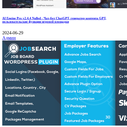
AI Engine Pro v2.4.4 Nulled - Чат-бот ChatGPT, генератор контента GPT,
пользовательские функции игровой площадки
2024-06-29
Админ