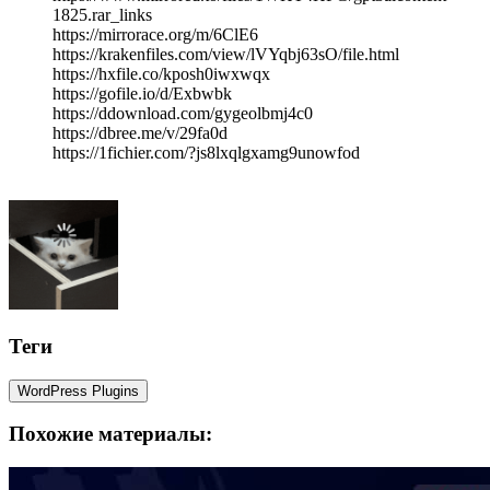
1825.rar_links
https://mirrorace.org/m/6ClE6
https://krakenfiles.com/view/lVYqbj63sO/file.html
https://hxfile.co/kposh0iwxwqx
https://gofile.io/d/Exbwbk
https://ddownload.com/gygeolbmj4c0
https://dbree.me/v/29fa0d
https://1fichier.com/?js8lxqlgxamg9unowfod
Теги
WordPress Plugins
Похожие материалы: