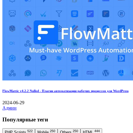
FlowMattic v4.2.2 Nulled - Плагин автоматизации рабочих процессов для WordPress
2024-06-29
Админ
Популярные теги
522
250
250
444
PHP Scripts
Mobile
Others
HTML