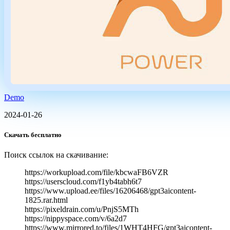
Demo
2024-01-26
Скачать бесплатно
Поиск ссылок на скачивание:
https://workupload.com/file/kbcwaFB6VZR
https://userscloud.com/f1yb4tabh6t7
https://www.upload.ee/files/16206468/gpt3aicontent-
1825.rar.html
https://pixeldrain.com/u/PnjS5MTh
https://nippyspace.com/v/6a2d7
https://www.mirrored.to/files/1WHT4HFG/gpt3aicontent-