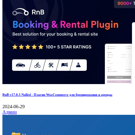
RnB v17.0.3 Nulled - Плагин WooCommerce для бронирования и аренды
2024-06-29
Админ