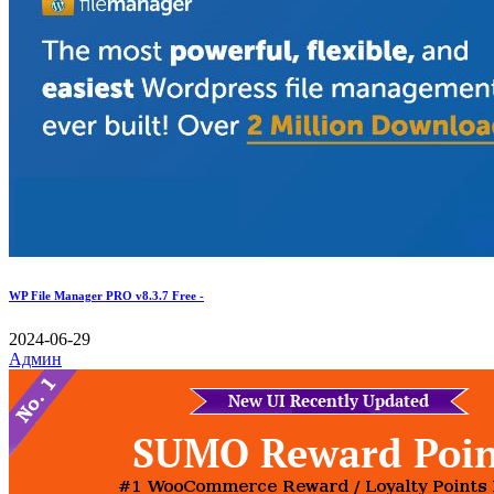
WP File Manager PRO v8.3.7 Free -
2024-06-29
Админ