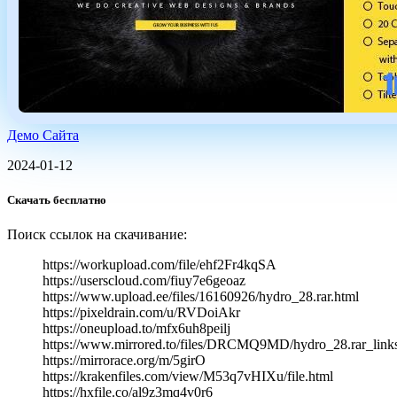
Демо Сайта
2024-01-12
Скачать бесплатно
Поиск ссылок на скачивание:
https://workupload.com/file/ehf2Fr4kqSA
https://userscloud.com/fiuy7e6geoaz
https://www.upload.ee/files/16160926/hydro_28.rar.html
https://pixeldrain.com/u/RVDoiAkr
https://oneupload.to/mfx6uh8peilj
https://www.mirrored.to/files/DRCMQ9MD/hydro_28.rar_link
https://mirrorace.org/m/5girO
https://krakenfiles.com/view/M53q7vHIXu/file.html
https://hxfile.co/al9z3mq4v0r6