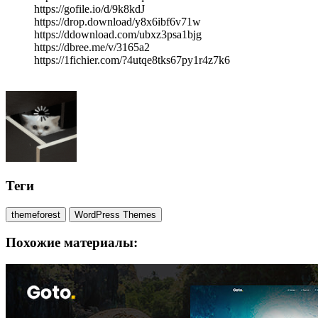
https://gofile.io/d/9k8kdJ
https://drop.download/y8x6ibf6v71w
https://ddownload.com/ubxz3psa1bjg
https://dbree.me/v/3165a2
https://1fichier.com/?4utqe8tks67py1r4z7k6
Теги
themeforest
WordPress Themes
Похожие материалы: