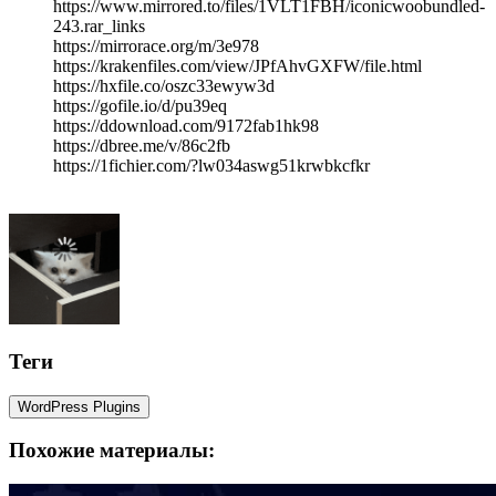
https://www.mirrored.to/files/1VLT1FBH/iconicwoobundled-
243.rar_links
https://mirrorace.org/m/3e978
https://krakenfiles.com/view/JPfAhvGXFW/file.html
https://hxfile.co/oszc33ewyw3d
https://gofile.io/d/pu39eq
https://ddownload.com/9172fab1hk98
https://dbree.me/v/86c2fb
https://1fichier.com/?lw034aswg51krwbkcfkr
Теги
WordPress Plugins
Похожие материалы: