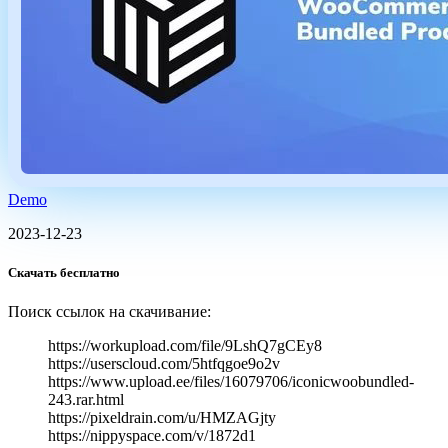
Demo
2023-12-23
Скачать бесплатно
Поиск ссылок на скачивание:
https://workupload.com/file/9LshQ7gCEy8
https://userscloud.com/5htfqgoe9o2v
https://www.upload.ee/files/16079706/iconicwoobundled-
243.rar.html
https://pixeldrain.com/u/HMZAGjty
https://nippyspace.com/v/1872d1