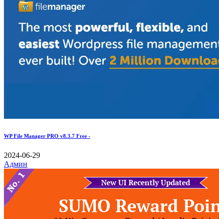
WP File Manager PRO v8.3.7 Free -
2024-06-29
Админ