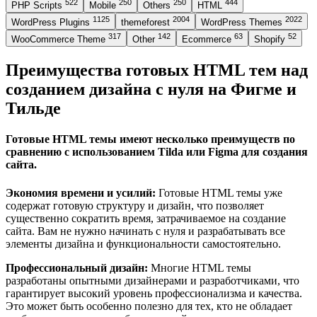
522
250
250
444
PHP Scripts
Mobile
Others
HTML
1125
2004
2022
WordPress Plugins
themeforest
WordPress Themes
317
142
63
52
WooCommerce Theme
Other
Ecommerce
Shopify
Преимущества готовых HTML тем над
созданием дизайна с нуля на Фигме и
Тильде
Готовые HTML темы имеют несколько преимуществ по
сравнению с использованием Tilda или Figma для создания
сайта.
Экономия времени и усилий:
Готовые HTML темы уже
содержат готовую структуру и дизайн, что позволяет
существенно сократить время, затрачиваемое на создание
сайта. Вам не нужно начинать с нуля и разрабатывать все
элементы дизайна и функциональности самостоятельно.
Профессиональный дизайн:
Многие HTML темы
разработаны опытными дизайнерами и разработчиками, что
гарантирует высокий уровень профессионализма и качества.
Это может быть особенно полезно для тех, кто не обладает