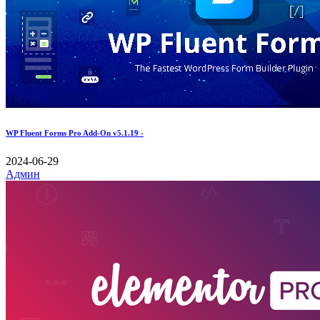
WP Fluent Forms Pro Add-On v5.1.19 -
2024-06-29
Админ