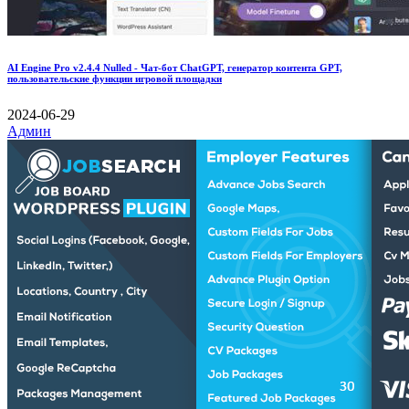
AI Engine Pro v2.4.4 Nulled - Чат-бот ChatGPT, генератор контента GPT,
пользовательские функции игровой площадки
2024-06-29
Админ