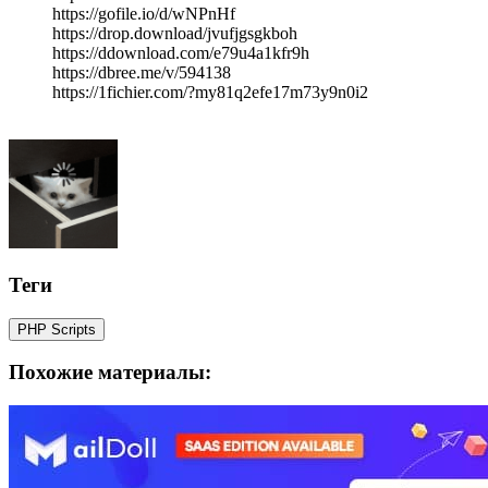
https://gofile.io/d/wNPnHf
https://drop.download/jvufjgsgkboh
https://ddownload.com/e79u4a1kfr9h
https://dbree.me/v/594138
https://1fichier.com/?my81q2efe17m73y9n0i2
Теги
PHP Scripts
Похожие материалы: