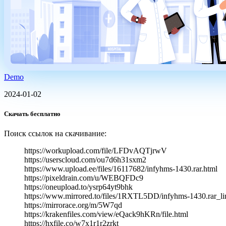
Demo
2024-01-02
Скачать бесплатно
Поиск ссылок на скачивание:
https://workupload.com/file/LFDvAQTjrwV
https://userscloud.com/ou7d6h31sxm2
https://www.upload.ee/files/16117682/infyhms-1430.rar.html
https://pixeldrain.com/u/WEBQFDc9
https://oneupload.to/ysrp64yt9bhk
https://www.mirrored.to/files/1RXTL5DD/infyhms-1430.rar_li
https://mirrorace.org/m/5W7qd
https://krakenfiles.com/view/eQack9hKRn/file.html
https://hxfile.co/w7x1r1r2zrkt