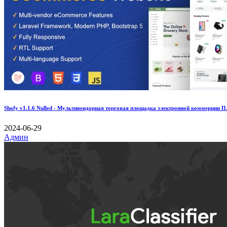
Shofy v1.1.6 Nulled - Мультивендорная торговая площадка электронной коммерции 
2024-06-29
Админ