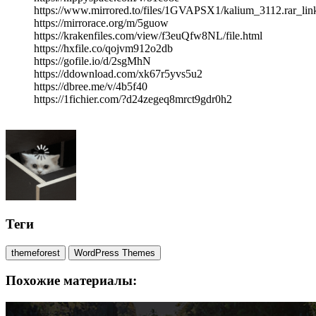
https://www.mirrored.to/files/1GVAPSX1/kalium_3112.rar_lin
https://mirrorace.org/m/5guow
https://krakenfiles.com/view/f3euQfw8NL/file.html
https://hxfile.co/qojvm912o2db
https://gofile.io/d/2sgMhN
https://ddownload.com/xk67r5yvs5u2
https://dbree.me/v/4b5f40
https://1fichier.com/?d24zegeq8mrct9gdr0h2
Теги
themeforest
WordPress Themes
Похожие материалы: