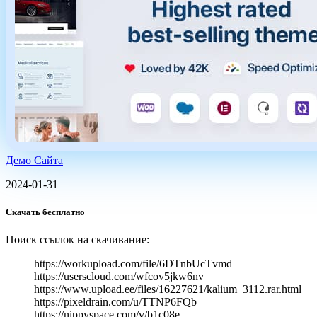
Демо Сайта
2024-01-31
Скачать бесплатно
Поиск ссылок на скачивание:
https://workupload.com/file/6DTnbUcTvmd
https://userscloud.com/wfcov5jkw6nv
https://www.upload.ee/files/16227621/kalium_3112.rar.html
https://pixeldrain.com/u/TTNP6FQb
https://nippyspace.com/v/b1c08e