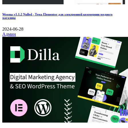
Wooma v1.1.2 Nulled - Тема Elementor для электронной коммерции модного
магазина
2024-06-28
Админ