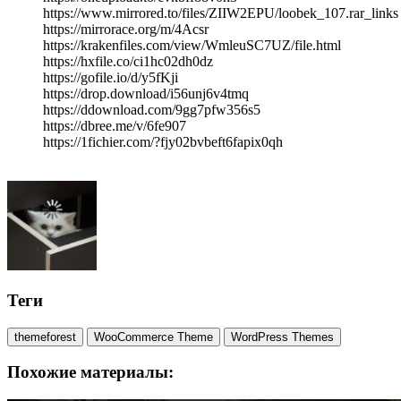
https://www.mirrored.to/files/ZIIW2EPU/loobek_107.rar_links
https://mirrorace.org/m/4Acsr
https://krakenfiles.com/view/WmleuSC7UZ/file.html
https://hxfile.co/ci1hc02dh0dz
https://gofile.io/d/y5fKji
https://drop.download/i56unj6v4tmq
https://ddownload.com/9gg7pfw356s5
https://dbree.me/v/6fe907
https://1fichier.com/?fjy02bvbeft6fapix0qh
Теги
themeforest
WooCommerce Theme
WordPress Themes
Похожие материалы: