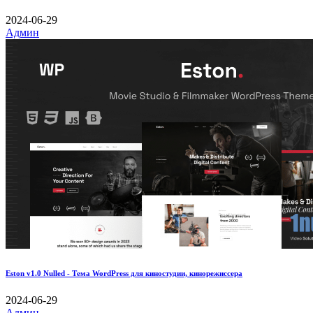
2024-06-29
Админ
Eston v1.0 Nulled - Тема WordPress для киностудии, кинорежиссера
2024-06-29
Админ