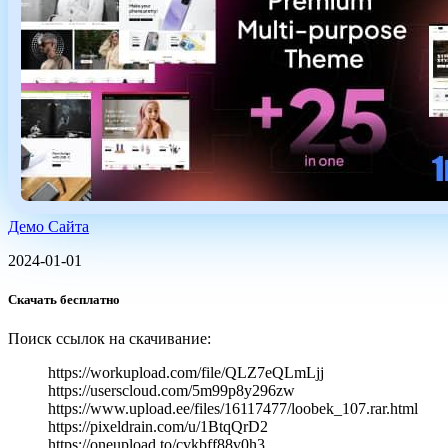
Демо Сайта
2024-01-01
Скачать бесплатно
Поиск ссылок на скачивание:
https://workupload.com/file/QLZ7eQLmLjj
https://userscloud.com/5m99p8y296zw
https://www.upload.ee/files/16117477/loobek_107.rar.html
https://pixeldrain.com/u/1BtqQrD2
https://oneupload.to/cvkbff88v0h3