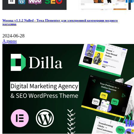
Wooma v1.1.2 Nulled - Тема Elementor для электронной коммерции модного
магазина
2024-06-28
Админ