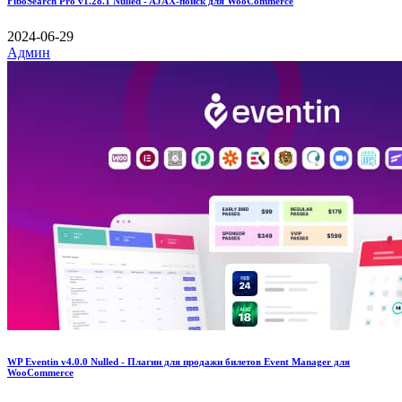
FiboSearch Pro v1.28.1 Nulled - AJAX-поиск для WooCommerce
2024-06-29
Админ
WP Eventin v4.0.0 Nulled - Плагин для продажи билетов Event Manager для
WooCommerce