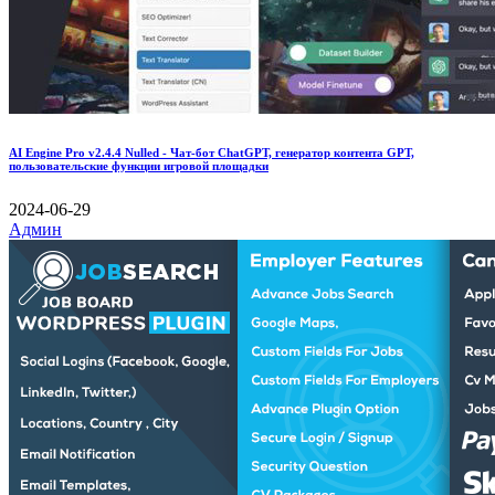
AI Engine Pro v2.4.4 Nulled - Чат-бот ChatGPT, генератор контента GPT,
пользовательские функции игровой площадки
2024-06-29
Админ