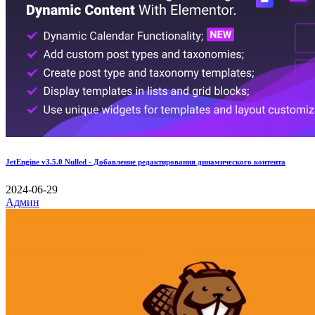
JetEngine v3.5.0 Nulled - Добавление редактирования динамического контента
2024-06-29
Админ