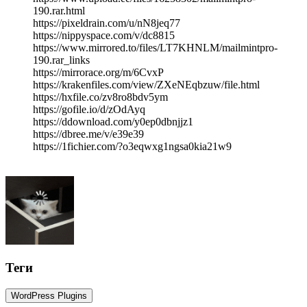
190.rar.html
https://pixeldrain.com/u/nN8jeq77
https://nippyspace.com/v/dc8815
https://www.mirrored.to/files/LT7KHNLM/mailmintpro-
190.rar_links
https://mirrorace.org/m/6CvxP
https://krakenfiles.com/view/ZXeNEqbzuw/file.html
https://hxfile.co/zv8ro8bdv5ym
https://gofile.io/d/zOdAyq
https://ddownload.com/y0ep0dbnjjz1
https://dbree.me/v/e39e39
https://1fichier.com/?o3eqwxg1ngsa0kia21w9
Теги
WordPress Plugins