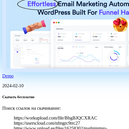
Demo
2024-02-10
Скачать бесплатно
Поиск ссылок на скачивание:
https://workupload.com/file/BbgBJQCXRAC
https://userscloud.com/nfmgrc9rrc27
https://www.upload.ee/files/16258302/mailmintpro-