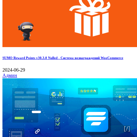
SUMO Reward Points v30.3.0 Nulled - Система вознаграждений WooCommerce
2024-06-29
Админ