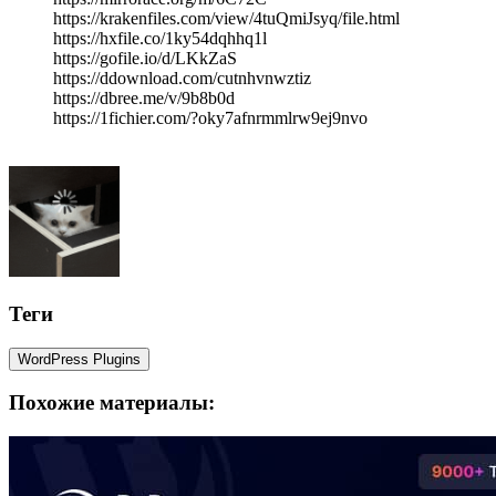
https://krakenfiles.com/view/4tuQmiJsyq/file.html
https://hxfile.co/1ky54dqhhq1l
https://gofile.io/d/LKkZaS
https://ddownload.com/cutnhvnwztiz
https://dbree.me/v/9b8b0d
https://1fichier.com/?oky7afnrmmlrw9ej9nvo
Теги
WordPress Plugins
Похожие материалы: