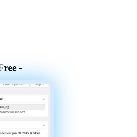
Free -