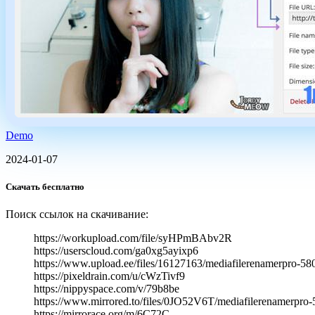
Demo
2024-01-07
Скачать бесплатно
Поиск ссылок на скачивание:
https://workupload.com/file/syHPmBAbv2R
https://userscloud.com/ga0xg5ayixp6
https://www.upload.ee/files/16127163/mediafilerenamerpro-580
https://pixeldrain.com/u/cWzTivf9
https://nippyspace.com/v/79b8be
https://www.mirrored.to/files/0JO52V6T/mediafilerenamerpro-5
https://mirrorace.org/m/6C72C