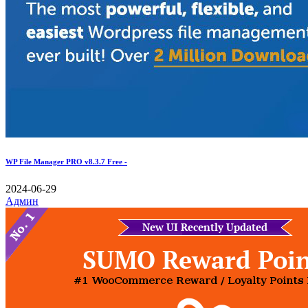
WP File Manager PRO v8.3.7 Free -
2024-06-29
Админ