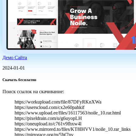
Демо Сайта
2024-01-01
Скачать бесплатно
Поиск ссылок на скачивание:
https://workupload.com/file/87DFyRKnXWa
https://userscloud.com/cx2e60pahkif
https://www.upload.ee/files/16117563/noile_10.rar.html
https://pixeldrain.com/u/g6uyopLH
https://oneupload.to/c761v9fhxw4l
https://www.mirrored.to/files/KT8IHVV1/noile_10.rar_links
https://mirrorace.org/m/5W7nv