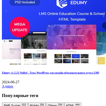
Edumy v1.2.23 Nulled - Тема WordPress для онлайн-образовательного курса LMS
2024-06-27
Админ
Популярные теги
522
250
250
444
PHP Scripts
Mobile
Others
HTML