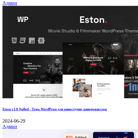
Админ
Eston v1.0 Nulled - Тема WordPress для киностудии, кинорежиссера
2024-06-29
Админ