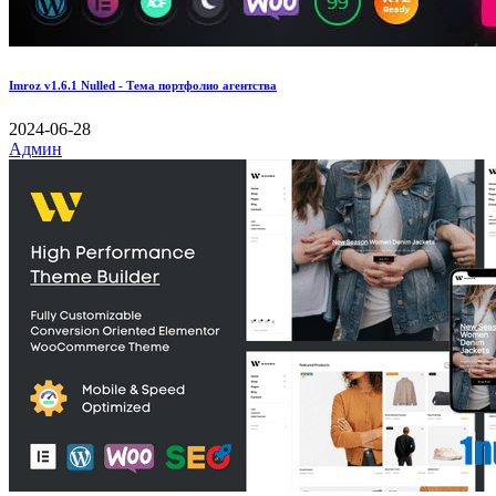
Imroz v1.6.1 Nulled - Тема портфолио агентства
2024-06-28
Админ