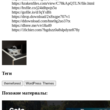
https://krakenfiles.com/view/C78kApQTLN/file.html
https://hxfile.co/j24idhpojs5u
https://gofile.io/d/JqYsBh
https://drop.download/2x8xqpe707v1
https://ddownload.com/hne0g2uo37tx
https://dbree.me/v/e18a49
https://1fichier.com/?hgdszz0a8slpdynr878y
Теги
themeforest
WordPress Themes
Похожие материалы: