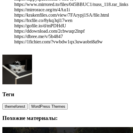
https://www.mirrored.to/files/045BBUC1/nuss_118.rar_links
https://mirrorace.org/m/4Au1i
https://krakenfiles.com/view/7FArypj1SA/file.html
https://hxfile.co/8ykq3ql17wen
https://gofile.io/d/mPDHdU
https://ddownload.com/2cbwuqr2lnpf
https://dbree.me/v/5b4847
https://1fichier.com/?vwbdw1qx3uwaobri8a9w
Теги
themeforest
WordPress Themes
Похожие материалы: