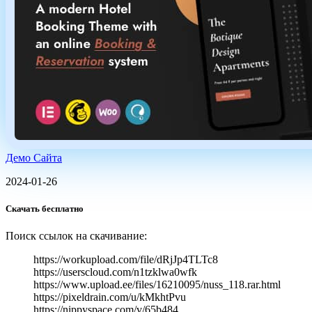
Демо Сайта
2024-01-26
Скачать бесплатно
Поиск ссылок на скачивание:
https://workupload.com/file/dRjJp4TLTc8
https://userscloud.com/n1tzklwa0wfk
https://www.upload.ee/files/16210095/nuss_118.rar.html
https://pixeldrain.com/u/kMkhtPvu
https://nippyspace.com/v/65b484