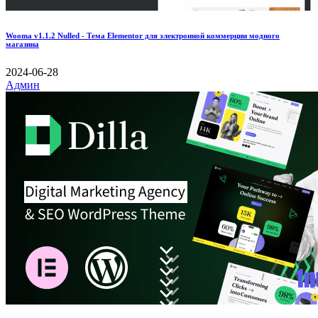
Wooma v1.1.2 Nulled - Тема Elementor для электронной коммерции модного
магазина
2024-06-28
Админ