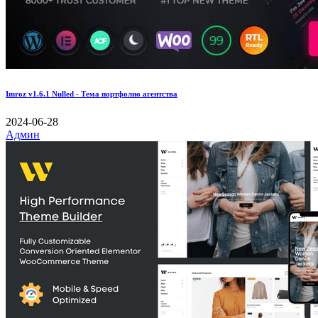
Imroz v1.6.1 Nulled - Тема портфолио агентства
2024-06-28
Админ