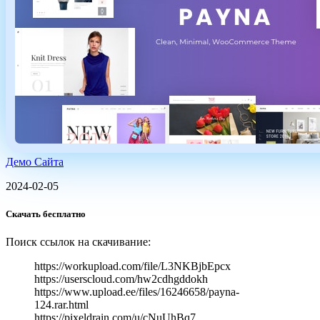
Демо Сайта
2024-02-05
Скачать бесплатно
Поиск ссылок на скачивание:
https://workupload.com/file/L3NKBjbEpcx
https://userscloud.com/hw2cdhgddokh
https://www.upload.ee/files/16246658/payna-
124.rar.html
https://pixeldrain.com/u/cNuUhBq7