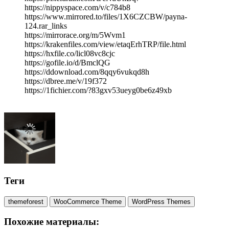
https://nippyspace.com/v/c784b8
https://www.mirrored.to/files/1X6CZCBW/payna-
124.rar_links
https://mirrorace.org/m/5Wvm1
https://krakenfiles.com/view/etaqErhTRP/file.html
https://hxfile.co/licl08vc8cjc
https://gofile.io/d/BmclQG
https://ddownload.com/8qqy6vukqd8h
https://dbree.me/v/19f372
https://1fichier.com/?83gxv53ueyg0be6z49xb
Теги
themeforest
WooCommerce Theme
WordPress Themes
Похожие материалы: