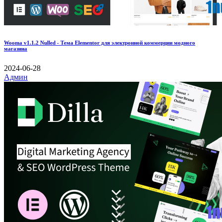
Wooma v1.1.2 Nulled - Тема Elementor для электронной коммерции модного
магазина
2024-06-28
Админ