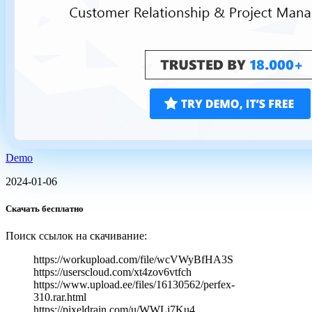
Demo
2024-01-06
Скачать бесплатно
Поиск ссылок на скачивание:
https://workupload.com/file/wcVWyBfHA3S
https://userscloud.com/xt4zov6vtfch
https://www.upload.ee/files/16130562/perfex-
310.rar.html
https://pixeldrain.com/u/WWLj7Ku4