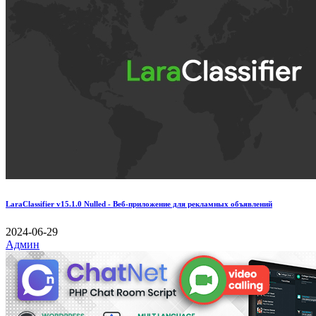
LaraClassifier v15.1.0 Nulled - Веб-приложение для рекламных объявлений
2024-06-29
Админ