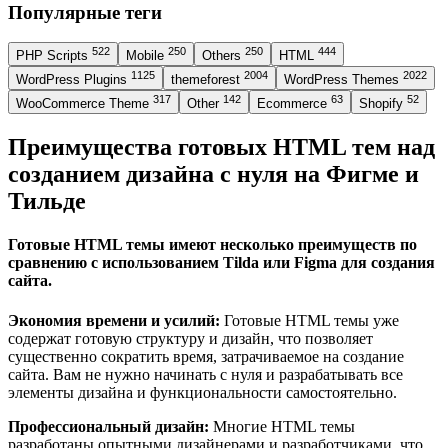
Популярные теги
522
250
250
444
PHP Scripts
Mobile
Others
HTML
1125
2004
2022
WordPress Plugins
themeforest
WordPress Themes
317
142
63
52
WooCommerce Theme
Other
Ecommerce
Shopify
Преимущества готовых HTML тем над
созданием дизайна с нуля на Фигме и
Тильде
Готовые HTML темы имеют несколько преимуществ по
сравнению с использованием Tilda или Figma для создания
сайта.
Экономия времени и усилий:
Готовые HTML темы уже
содержат готовую структуру и дизайн, что позволяет
существенно сократить время, затрачиваемое на создание
сайта. Вам не нужно начинать с нуля и разрабатывать все
элементы дизайна и функциональности самостоятельно.
Профессиональный дизайн:
Многие HTML темы
разработаны опытными дизайнерами и разработчиками, что