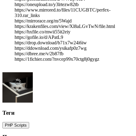
https://oneupload.to/y3lrtezw82tb
https://www.mirrored.to/files/11CUGBTC/perfex-
310.rar_links
https://mirrorace.org/m/5Wajd
https://krakenfiles.com/view/Xl8aLGvTwN/file.html
https://hxfile.co/mwii55it2eiy
https://gofile.io/d/APatL9
https://drop.download/b71x7w24i6iw
https://ddownload.com/ysikafp0z7wg
https://dbree.me/v/2b87fb
https://1fichier.com/?nvcep99x70ctg8j0gygz
Теги
PHP Scripts