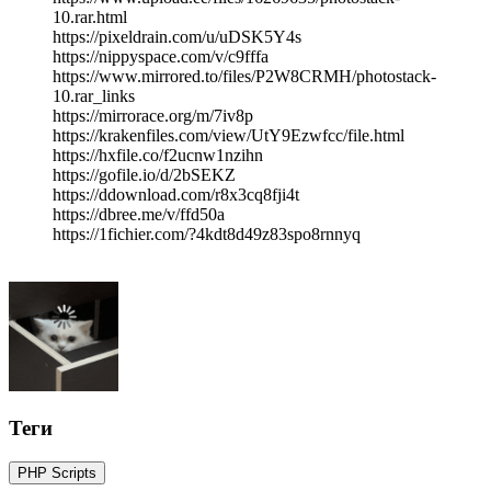
10.rar.html
https://pixeldrain.com/u/uDSK5Y4s
https://nippyspace.com/v/c9fffa
https://www.mirrored.to/files/P2W8CRMH/photostack-
10.rar_links
https://mirrorace.org/m/7iv8p
https://krakenfiles.com/view/UtY9Ezwfcc/file.html
https://hxfile.co/f2ucnw1nzihn
https://gofile.io/d/2bSEKZ
https://ddownload.com/r8x3cq8fji4t
https://dbree.me/v/ffd50a
https://1fichier.com/?4kdt8d49z83spo8rnnyq
Теги
PHP Scripts