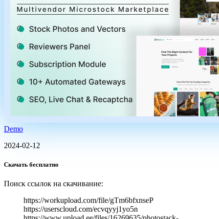
Demo
2024-02-12
Скачать бесплатно
Поиск ссылок на скачивание:
https://workupload.com/file/gTm6bfxnseP
https://userscloud.com/ecvqyyj1yo5n
https://www.upload.ee/files/16269635/photostack-