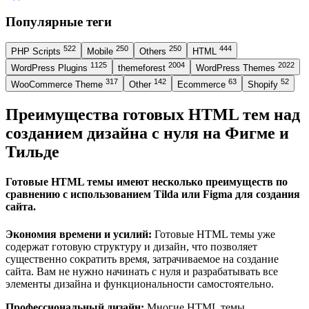
Популярные теги
522
250
250
444
PHP Scripts
Mobile
Others
HTML
1125
2004
2022
WordPress Plugins
themeforest
WordPress Themes
317
142
63
52
WooCommerce Theme
Other
Ecommerce
Shopify
Преимущества готовых HTML тем над
созданием дизайна с нуля на Фигме и
Тильде
Готовые HTML темы имеют несколько преимуществ по
сравнению с использованием Tilda или Figma для создания
сайта.
Экономия времени и усилий:
Готовые HTML темы уже
содержат готовую структуру и дизайн, что позволяет
существенно сократить время, затрачиваемое на создание
сайта. Вам не нужно начинать с нуля и разрабатывать все
элементы дизайна и функциональности самостоятельно.
Профессиональный дизайн:
Многие HTML темы