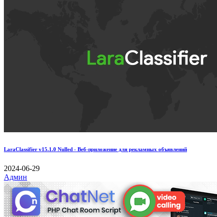
LaraClassifier v15.1.0 Nulled - Веб-приложение для рекламных объявлений
2024-06-29
Админ