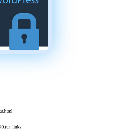
ar.html
0.rar_links