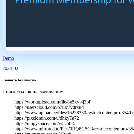
Demo
2024-02-11
Скачать бесплатно
Поиск ссылок на скачивание:
https://workupload.com/file/8g5xyj4j3pP
https://userscloud.com/o7t3c7vdrxud
https://www.upload.ee/files/16258330/restrictcontentpro-3540.r
https://pixeldrain.com/u/dhkyTa72
https://nippyspace.com/v/5c5bf5
https://www.mirrored.to/files/0RQ8G5C3/restrictcontentpro-354