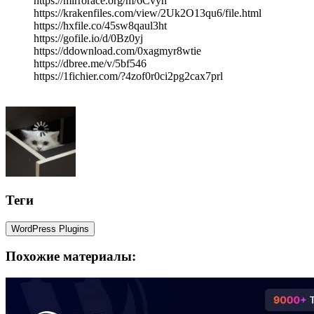
https://mirrorace.org/m/6Cvyh
https://krakenfiles.com/view/2Uk2O13qu6/file.html
https://hxfile.co/45sw8qaul3ht
https://gofile.io/d/0Bz0yj
https://ddownload.com/0xagmyr8wtie
https://dbree.me/v/5bf546
https://1fichier.com/?4zof0r0ci2pg2cax7prl
Теги
WordPress Plugins
Похожие материалы: