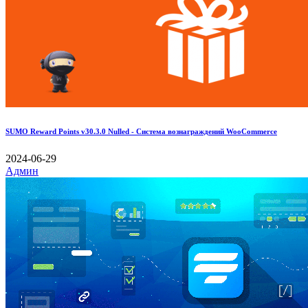
SUMO Reward Points v30.3.0 Nulled - Система вознаграждений WooCommerce
2024-06-29
Админ