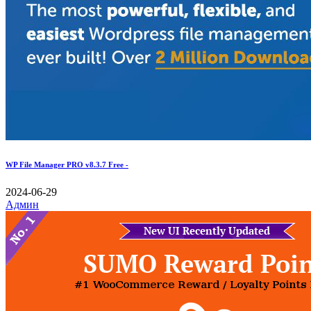
WP File Manager PRO v8.3.7 Free -
2024-06-29
Админ