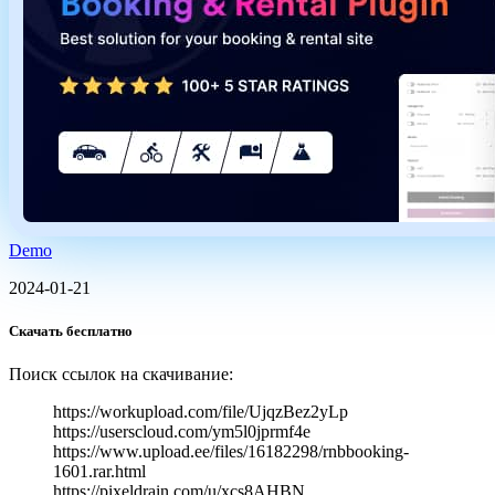
Demo
2024-01-21
Скачать бесплатно
Поиск ссылок на скачивание:
https://workupload.com/file/UjqzBez2yLp
https://userscloud.com/ym5l0jprmf4e
https://www.upload.ee/files/16182298/rnbbooking-
1601.rar.html
https://pixeldrain.com/u/xcs8AHBN