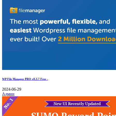
WP File Manager PRO v8.3.7 Free -
2024-06-29
Админ