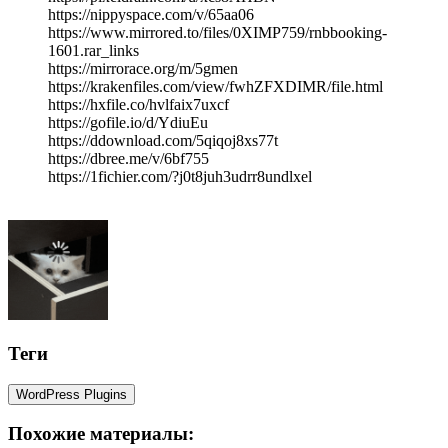
https://nippyspace.com/v/65aa06
https://www.mirrored.to/files/0XIMP759/rnbbooking-
1601.rar_links
https://mirrorace.org/m/5gmen
https://krakenfiles.com/view/fwhZFXDIMR/file.html
https://hxfile.co/hvlfaix7uxcf
https://gofile.io/d/YdiuEu
https://ddownload.com/5qiqoj8xs77t
https://dbree.me/v/6bf755
https://1fichier.com/?j0t8juh3udrr8undlxel
Теги
WordPress Plugins
Похожие материалы: