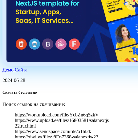
Демо Сайта
2024-06-28
Скачать бесплатно
Поиск ссылок на скачивание:
https://workupload.com/file/YcbZn6q5zkV
https://www.upload.ee/files/16803581/salanextjs-
22.rar.html
https://www.sendspace.com/file/o1hl2k
https://qiwi.gg/file/v8Ep7368-salanextjs-22