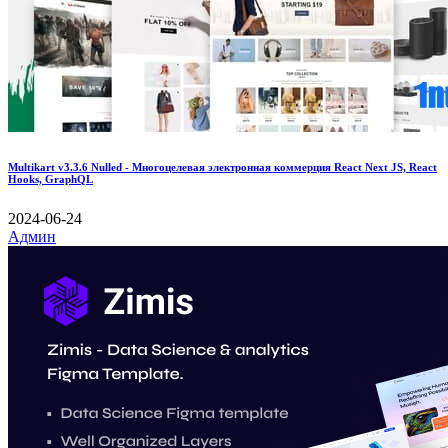
Multikart v3.3.6 Nulled - Многоцелевая электронная коммерция React Next JS, React
Hooks, GraphQL
2024-06-24
Админ