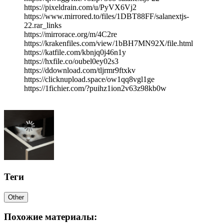
https://pixeldrain.com/u/PyVX6Vj2
https://www.mirrored.to/files/1DBT88FF/salanextjs-
22.rar_links
https://mirrorace.org/m/4C2re
https://krakenfiles.com/view/1bBH7MN92X/file.html
https://katfile.com/kbnjq0j46n1y
https://hxfile.co/oubel0ey02s3
https://ddownload.com/tljrmr9ftxkv
https://clicknupload.space/ow1qq8vgl1ge
https://1fichier.com/?puihz1ion2v63z98kb0w
Теги
Other
Похожие материалы: