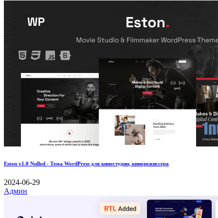
Eston v1.0 Nulled - Тема WordPress для киностудии, кинорежиссера
2024-06-29
Админ