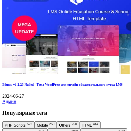
Edumy v1.2.23 Nulled - Тема WordPress для онлайн-образовательного курса LMS
2024-06-27
Админ
Популярные теги
522
250
250
444
PHP Scripts
Mobile
Others
HTML