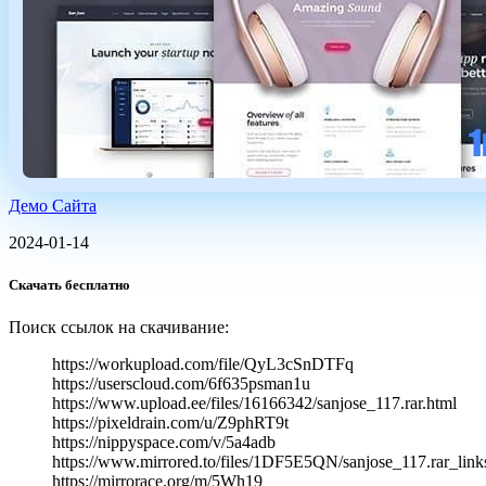
Демо Сайта
2024-01-14
Скачать бесплатно
Поиск ссылок на скачивание:
https://workupload.com/file/QyL3cSnDTFq
https://userscloud.com/6f635psman1u
https://www.upload.ee/files/16166342/sanjose_117.rar.html
https://pixeldrain.com/u/Z9phRT9t
https://nippyspace.com/v/5a4adb
https://www.mirrored.to/files/1DF5E5QN/sanjose_117.rar_link
https://mirrorace.org/m/5Wh19