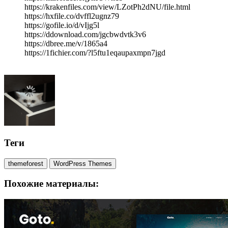
https://krakenfiles.com/view/LZotPh2dNU/file.html
https://hxfile.co/dvffl2ugnz79
https://gofile.io/d/vIjg5l
https://ddownload.com/jgcbwdvtk3v6
https://dbree.me/v/1865a4
https://1fichier.com/?l5ftu1eqaupaxmpn7jgd
Теги
themeforest
WordPress Themes
Похожие материалы: