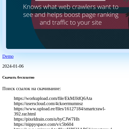
Demo
2024-01-06
Скачать бесплатно
Поиск ссылок на скачивание:
https://workupload.com/file/EkMJJdQ6Ata
https://userscloud.com/4ckoermumnsz
https://www.upload.ee/files/16127184/smartcrawl-
392.rar.html
https://pixeldrain.com/u/byCJW7Hh
https://nippyspace.com/v/c5b604