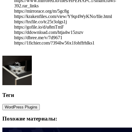
https://www.mirrored.to/files/HPEHAPC1/smartcrawl-
392.rar_links
https://mirrorace.org/m/5gc8g
https://krakenfiles.com/view/Y9qr4WyKNo/file.html
https://hxfile.co/tc25r3olgs1j
https://gofile.io/d/u8mTmF
https://ddownload.com/htja4w15zszv
https://dbree.me/v/7d9671
https://1fichier.com/?394lw56x1fohffrhlks1
Теги
WordPress Plugins
Похожие материалы: