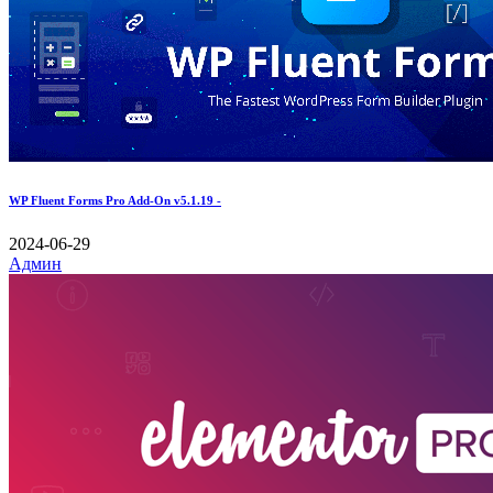
WP Fluent Forms Pro Add-On v5.1.19 -
2024-06-29
Админ