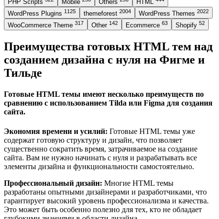
PHP Scripts
Mobile
Others
HTML
1125
2004
2022
WordPress Plugins
themeforest
WordPress Themes
317
142
63
52
WooCommerce Theme
Other
Ecommerce
Shopify
Преимущества готовых HTML тем над
созданием дизайна с нуля на Фигме и
Тильде
Готовые HTML темы имеют несколько преимуществ по
сравнению с использованием Tilda или Figma для создания
сайта.
Экономия времени и усилий:
Готовые HTML темы уже
содержат готовую структуру и дизайн, что позволяет
существенно сократить время, затрачиваемое на создание
сайта. Вам не нужно начинать с нуля и разрабатывать все
элементы дизайна и функциональности самостоятельно.
Профессиональный дизайн:
Многие HTML темы
разработаны опытными дизайнерами и разработчиками, что
гарантирует высокий уровень профессионализма и качества.
Это может быть особенно полезно для тех, кто не обладает
глубокими знаниями в области дизайна.