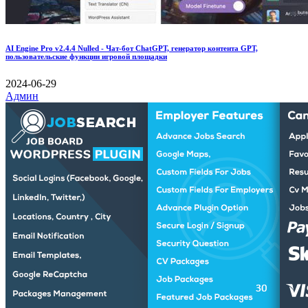
AI Engine Pro v2.4.4 Nulled - Чат-бот ChatGPT, генератор контента GPT,
пользовательские функции игровой площадки
2024-06-29
Админ