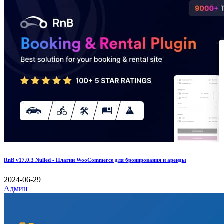
RnB v17.0.3 Nulled - Плагин WooCommerce для бронирования и аренды
2024-06-29
Админ