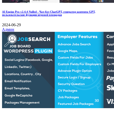
AI Engine Pro v2.4.4 Nulled - Чат-бот ChatGPT, генератор контента GPT,
пользовательские функции игровой площадки
2024-06-29
Админ