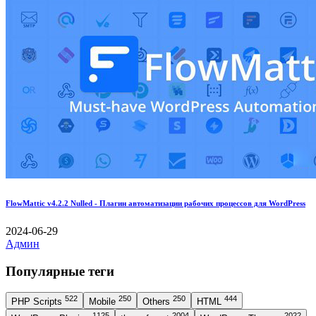
FlowMattic v4.2.2 Nulled - Плагин автоматизации рабочих процессов для WordPress
2024-06-29
Админ
Популярные теги
522
250
250
444
PHP Scripts
Mobile
Others
HTML
1125
2004
2022