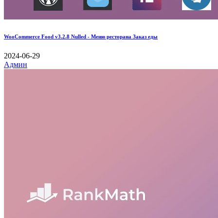
WooCommerce Food v3.2.8 Nulled - Меню ресторана Заказ еды
2024-06-29
Админ