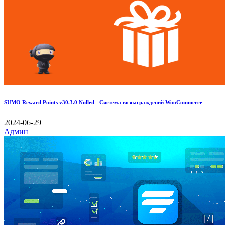
SUMO Reward Points v30.3.0 Nulled - Система вознаграждений WooCommerce
2024-06-29
Админ