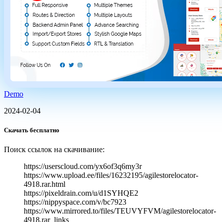
Demo
2024-02-04
Скачать бесплатно
Поиск ссылок на скачивание:
https://userscloud.com/yx6of3q6my3r
https://www.upload.ee/files/16232195/agilestorelocator-
4918.rar.html
https://pixeldrain.com/u/d1SYHQE2
https://nippyspace.com/v/bc7923
https://www.mirrored.to/files/TEUVYFVM/agilestorelocator-
4918.rar_links