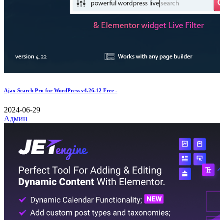
Ajax Search Pro for WordPress v4.26.12 Free -
2024-06-29
Админ