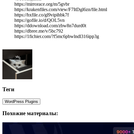
https://mirrorace.org/m/5gvbr
https://krakenfiles.com/view/F7ItDgl6zn/file.html
https://hxfile.co/gl9vipihbk7f
https://gofile.io/d/QOL5vn
https://ddownload.com/zbw8n7durd0t
https://dbree.me/v/5bc792
https://1fichier.com/?f5mc6pbwlndl316ipp3g
Теги
WordPress Plugins
Похожие материалы: