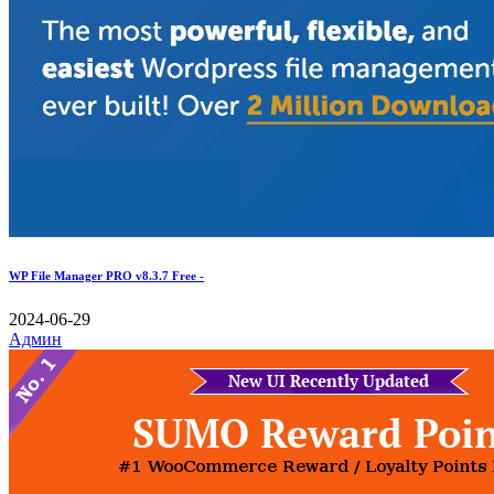
WP File Manager PRO v8.3.7 Free -
2024-06-29
Админ