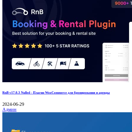
RnB v17.0.3 Nulled - Плагин WooCommerce для бронирования и аренды
2024-06-29
Админ