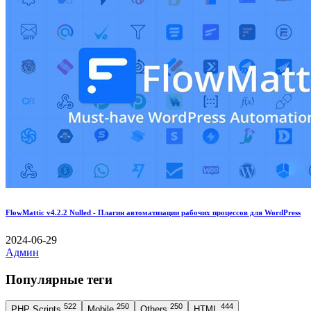
FlowMattic v4.2.2 Nulled - Плагин автоматизации рабочих процессов для WordPress
2024-06-29
Админ
Популярные теги
522
250
250
444
PHP Scripts
Mobile
Others
HTML