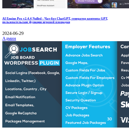
AI Engine Pro v2.4.4 Nulled - Чат-бот ChatGPT, генератор контента GPT,
пользовательские функции игровой площадки
2024-06-29
Админ