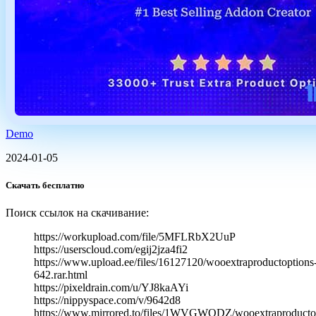
Demo
2024-01-05
Скачать бесплатно
Поиск ссылок на скачивание:
https://workupload.com/file/5MFLRbX2UuP
https://userscloud.com/egij2jza4fi2
https://www.upload.ee/files/16127120/wooextraproductoptions
642.rar.html
https://pixeldrain.com/u/YJ8kaAYi
https://nippyspace.com/v/9642d8
https://www.mirrored.to/files/1WVGWQDZ/wooextraproducto