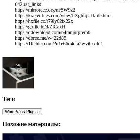
642.rar_links
https://mirrorace.org/m/5W9z2
https://krakenfiles.com/view/JfZghfqUII/file.html
https://hxfile.co/r79ly62ix22x
https://gofile.io/d/ZlCaxH
https://ddownload.com/b4mnjnrpremb
https://dbree.me/v/422d85
https://1fichier.com/?u1e66o4efa2wvihrxdu1
Теги
WordPress Plugins
Похожие материалы: