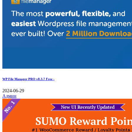
WP File Manager PRO v8.3.7 Free -
2024-06-29
Админ