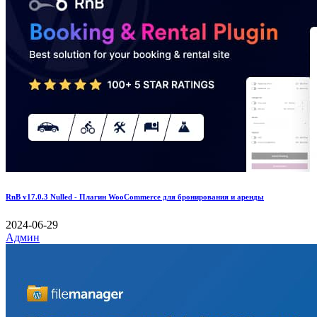
RnB v17.0.3 Nulled - Плагин WooCommerce для бронирования и аренды
2024-06-29
Админ