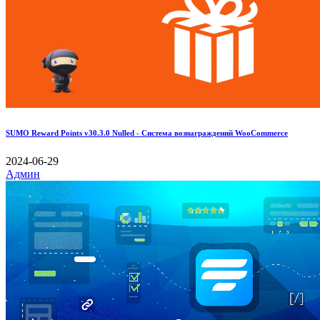
SUMO Reward Points v30.3.0 Nulled - Система вознаграждений WooCommerce
2024-06-29
Админ