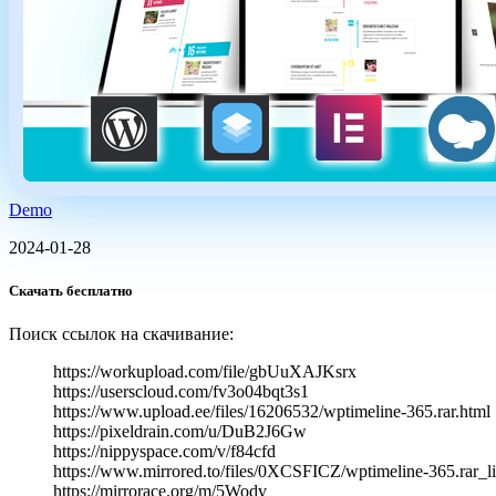
Demo
2024-01-28
Скачать бесплатно
Поиск ссылок на скачивание:
https://workupload.com/file/gbUuXAJKsrx
https://userscloud.com/fv3o04bqt3s1
https://www.upload.ee/files/16206532/wptimeline-365.rar.html
https://pixeldrain.com/u/DuB2J6Gw
https://nippyspace.com/v/f84cfd
https://www.mirrored.to/files/0XCSFICZ/wptimeline-365.rar_l
https://mirrorace.org/m/5Wodv