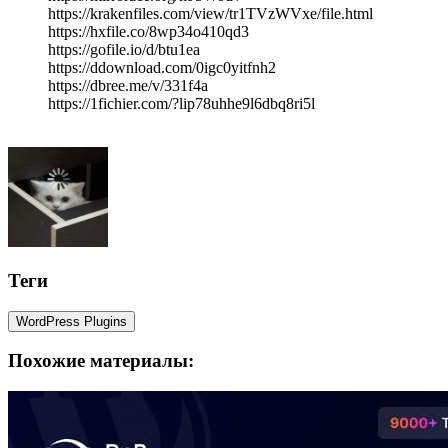
https://krakenfiles.com/view/tr1TVzWVxe/file.html
https://hxfile.co/8wp34o410qd3
https://gofile.io/d/btu1ea
https://ddownload.com/0igc0yitfnh2
https://dbree.me/v/331f4a
https://1fichier.com/?lip78uhhe9l6dbq8ri5l
Теги
WordPress Plugins
Похожие материалы: