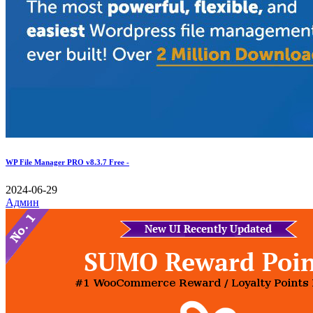
WP File Manager PRO v8.3.7 Free -
2024-06-29
Админ