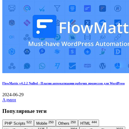
FlowMattic v4.2.2 Nulled - Плагин автоматизации рабочих процессов для WordPress
2024-06-29
Админ
Популярные теги
522
250
250
444
PHP Scripts
Mobile
Others
HTML