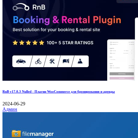
RnB v17.0.3 Nulled - Плагин WooCommerce для бронирования и аренды
2024-06-29
Админ