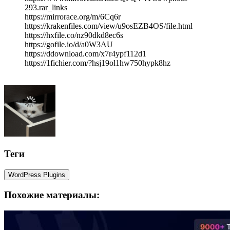
293.rar_links
https://mirrorace.org/m/6Cq6r
https://krakenfiles.com/view/u9osEZB4OS/file.html
https://hxfile.co/nz90dkd8ec6s
https://gofile.io/d/a0W3AU
https://ddownload.com/x7r4ypf112d1
https://1fichier.com/?hsj19ol1hw750hypk8hz
Теги
WordPress Plugins
Похожие материалы: