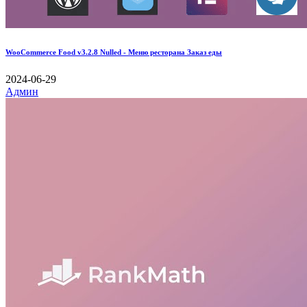
WooCommerce Food v3.2.8 Nulled - Меню ресторана Заказ еды
2024-06-29
Админ