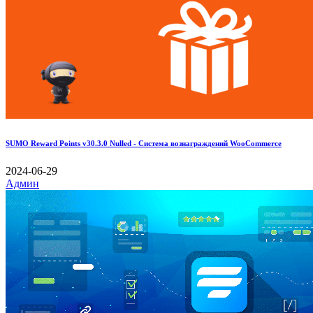
SUMO Reward Points v30.3.0 Nulled - Система вознаграждений WooCommerce
2024-06-29
Админ