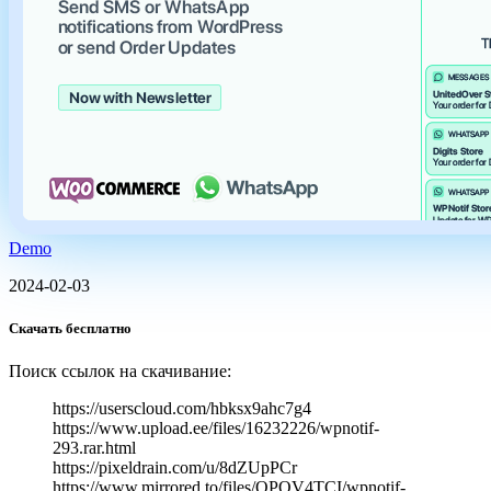
Demo
2024-02-03
Скачать бесплатно
Поиск ссылок на скачивание:
https://userscloud.com/hbksx9ahc7g4
https://www.upload.ee/files/16232226/wpnotif-
293.rar.html
https://pixeldrain.com/u/8dZUpPCr
https://www.mirrored.to/files/QPQV4TCI/wpnotif-